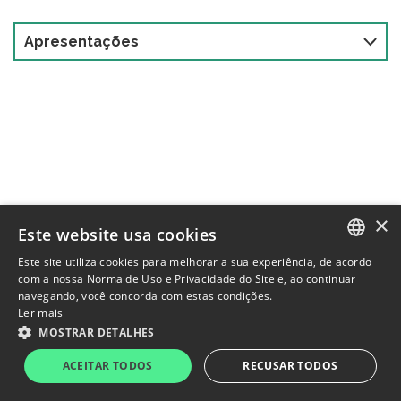
Apresentações
×
Este website usa cookies
Este site utiliza cookies para melhorar a sua experiência, de acordo
PORTUGUESE
com a nossa Norma de Uso e Privacidade do Site e, ao continuar
navegando, você concorda com estas condições.
ENGLISH
Ler mais
MOSTRAR DETALHES
AGXY3
R$1,62
-1,82%
IBOV
172.513
-1,73%
ACEITAR TODOS
RECUSAR TODOS
Politica de Privacidade
Termos de uso
Powered by
MZ