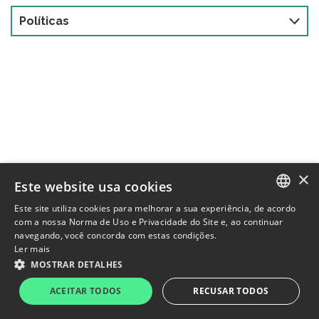
Políticas
×
Este website usa cookies
Este site utiliza cookies para melhorar a sua experiência, de acordo
PORTUGUESE
com a nossa Norma de Uso e Privacidade do Site e, ao continuar
navegando, você concorda com estas condições.
ENGLISH
Ler mais
MOSTRAR DETALHES
AGXY3
R$1,73
-5,98%
IBOV
176.173
-0,87%
ACEITAR TODOS
RECUSAR TODOS
Politica de Privacidade
Termos de uso
Powered by
MZ