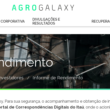
DIVULGAÇÕES E
CORPORATIVA
RECUPERA
RESULTADOS
endimento
nvestidores
Informe de Rendimento
/
laxy. Para sua segurança, o acompanhamento e obtenção de 
rtal de Correspondências Digitais do Itaú
, onde o acioni