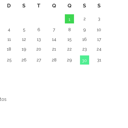
D
S
T
Q
Q
S
S
2
3
1
4
5
6
7
8
9
10
11
12
13
14
15
16
17
18
19
20
21
22
23
24
25
26
27
28
29
31
30
tos