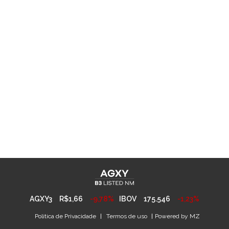
AGXY3
R$1,66
-9,78%
IBOV
175.546
-1,23%
Politica de Privacidade
Termos de uso
Powered by
MZ