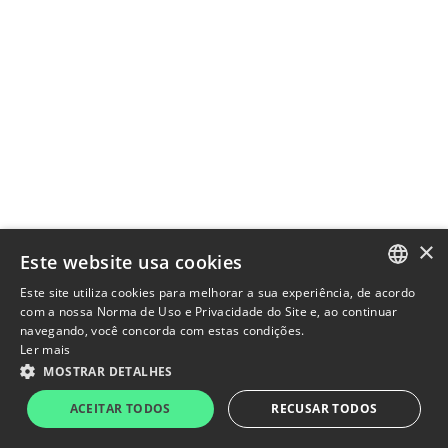
×
Este website usa cookies
Este site utiliza cookies para melhorar a sua experiência, de acordo
PORTUGUESE
com a nossa Norma de Uso e Privacidade do Site e, ao continuar
navegando, você concorda com estas condições.
ENGLISH
Ler mais
MOSTRAR DETALHES
AGXY3
R$1,84
9,52%
IBOV
177.726
-0,09%
ACEITAR TODOS
RECUSAR TODOS
Politica de Privacidade
Termos de uso
Powered by
MZ